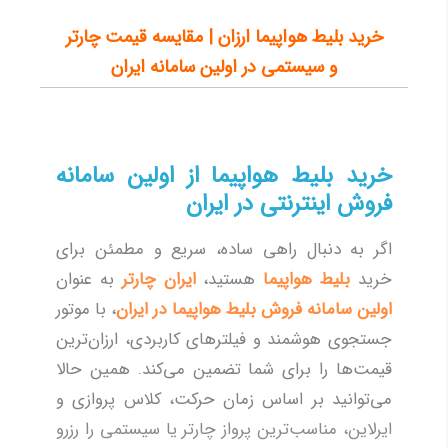
مسکو(ونوکووا)
20,511
خرید بلیط هواپیما ارزان | مقایسه قیمت چارتر
و سیستمی در اولین سامانه ایران
لامرد
10,769
بیرجند
11,333
مزارشریف
18,375
خرید بلیط هواپیما از اولین سامانه
کرمانشاه
6,089
فروش اینترنتی در ایران
آبادان
8,748
لاهور
58,393
اگر به دنبال راهی ساده، سریع و مطمئن برای
خرید
بلیط هواپیما
هستید،
ایران چارتر
به عنوان
پوکت
70,762
اولین سامانه فروش بلیط هواپیما در ایران
، با موتور
سنت پتر بورگ
30,597
جستجوی هوشمند و فیلترهای کاربردی، ارزان‌ترین
دالامان
29,610
قیمت‌ها را برای شما تضمین می‌کند. همین حالا
زابل
12,127
می‌توانید بر اساس زمان حرکت، کلاس پروازی و
رشت
5,266
ایرلاین، مناسب‌ترین پرواز چارتر یا سیستمی را رزرو